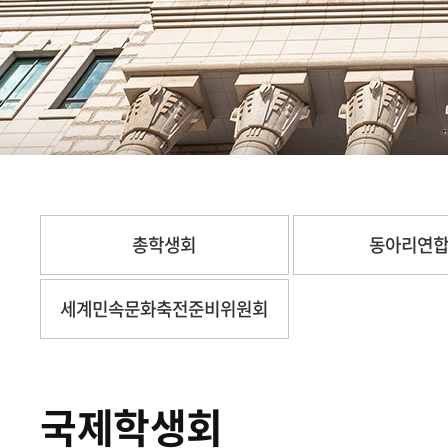
총학생회
동아리연
세계민속문화축전준비위원회
국제학생회