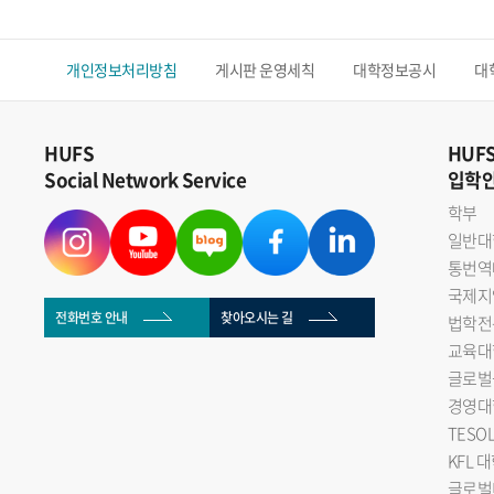
개인정보처리방침
게시판 운영세칙
대학정보공시
대
HUFS
HUF
Social Network Service
입학
학부
일반대
통번역
국제지
전화번호 안내
찾아오시는 길
법학전
교육대
글로벌
경영대
TESO
KFL 
글로벌