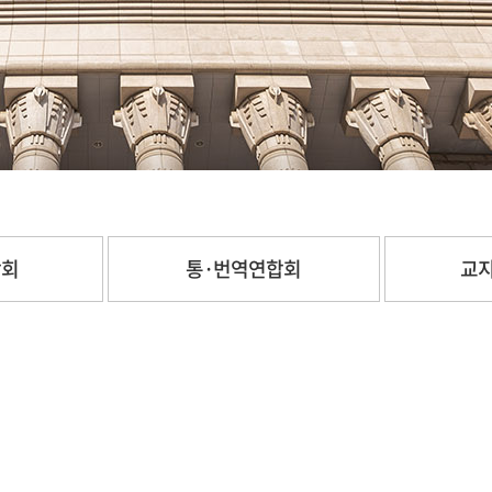
합회
통·번역연합회
교