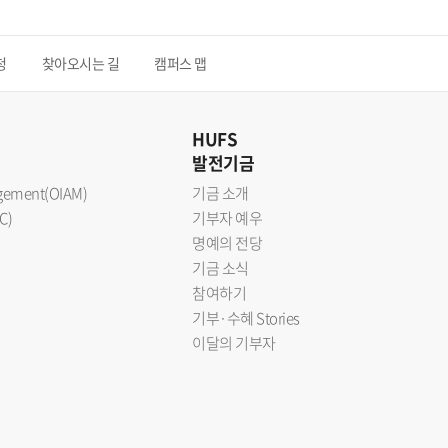
청
찾아오시는 길
캠퍼스 맵
HUFS
발전기금
nagement(OIAM)
기금 소개
C)
기부자 예우
명예의 전당
기금 소식
참여하기
기부·수혜 Stories
이달의 기부자