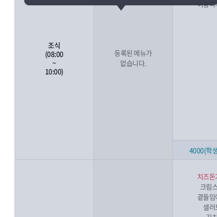
이용하
조식
등록된 메뉴가
(08:00
~
없습니다.
10:00)
4000(학생
치즈돈
크림
곁들임
샐러