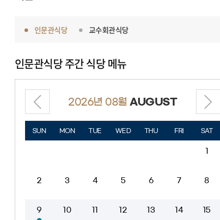
인문관식당
교수회관식당
인문관식당
주간 식당 메뉴
2026년 08월
AUGUST
SUN
MON
TUE
WED
THU
FRI
SAT
1
2
3
4
5
6
7
8
9
10
11
12
13
14
15