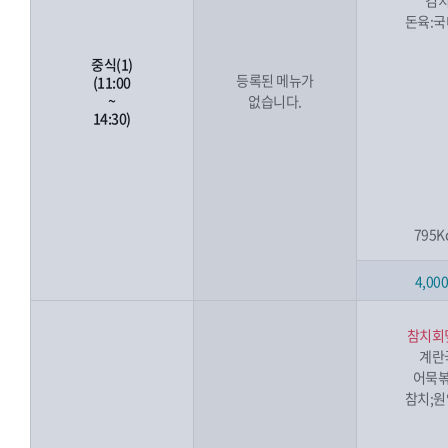
김
돈육:
중식(1)
등록된 메뉴가
(11:00
~
없습니다.
14:30)
795K
4,00
참치회
계란
어묵
참치;