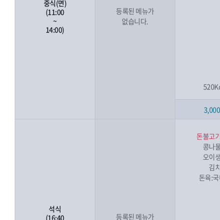
중식(면)
등록된 메뉴가
(11:00
~
없습니다.
14:00)
520K
3,00
돈불고
콩나
오이
김
돈육:
석식
등록된 메뉴가
(16:40