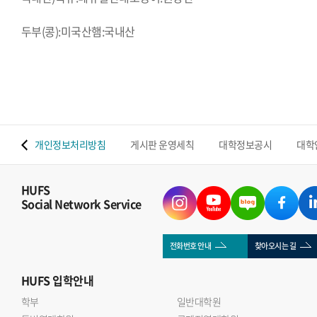
두부(콩):미국산햄:국내산
 맵
개인정보처리방침
게시판 운영세칙
대학정보공시
대학
HUFS
Social Network Service
전화번호 안내
찾아오시는 길
HUFS
입학안내
학부
일반대학원