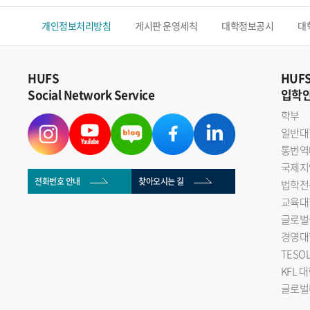
개인정보처리방침
게시판 운영세칙
대학정보공시
대
HUFS
HUF
Social Network Service
입학
학부
일반대
통번역
국제지
전화번호 안내
찾아오시는 길
법학전
교육대
글로벌
경영대
TESO
KFL 
글로벌