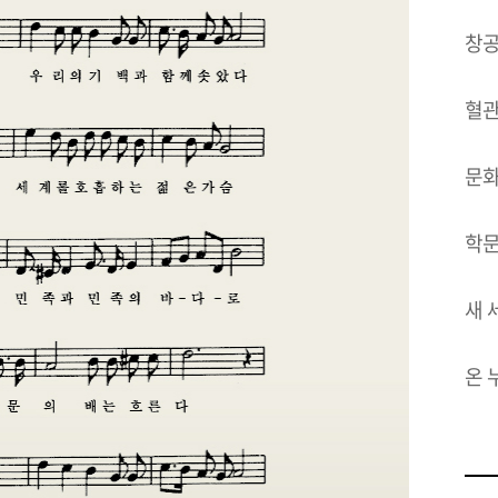
창공
혈관
문화
학문
새 
온 