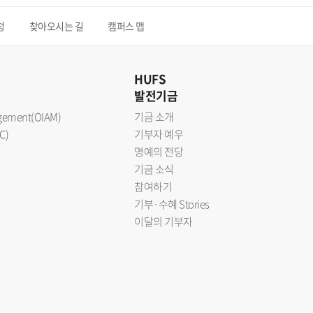
청
찾아오시는 길
캠퍼스 맵
HUFS
발전기금
nagement(OIAM)
기금 소개
C)
기부자 예우
명예의 전당
기금 소식
참여하기
기부·수혜 Stories
이달의 기부자