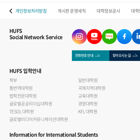
 맵
개인정보처리방침
게시판 운영세칙
대학정보공시
대학
HUFS
Social Network Service
전화번호 안내
찾아오시는 길
HUFS
입학안내
학부
일반대학원
통번역대학원
국제지역대학원
법학전문대학원
교육대학원
글로벌공공리더십대학원
경영대학원
TESOL 대학원
KFL 대학원
글로벌미디어커뮤니케이션대학원
Information
for International Students