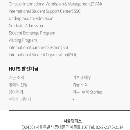
Office of International Admission & Management(OIAM)
International Student Support Center(ISSC)
Undergraduate Admission
Graduate Admission
Student Exchange Program
Visiting Program
International Summer Session(ISS)
International Student Organization(ISO)
HUFS
발전기금
기금 소개
기부자 예우
명예의 전당
기금 소식
참여하기
기부·수혜 Stories
-
이달의 기부자
서울캠퍼스
(02450) 서울특별시 동대문구 이문로 107 Tel. 82-2-2173-2114