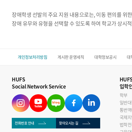
장애학생 선발의 주요 지원 내용으로는, 이동 편의를 위한
장애 유무와 유형을 선택할 수 있도록 하여 학교가 상시적
개인정보처리방침
게시판 운영세칙
대학정보공시
대
HUFS
HUF
Social Network Service
입학
학부
일반대
통번역
국제지
전화번호 안내
찾아오시는 길
법학전