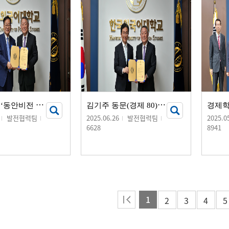
동
안교회, ‘동안비전 장학금’ 기부 서명식 개최
김
기주 동문(경제 80), ‘경제학부 김기주장학금’ 기부 서명식 개최
발전협력팀
2025.06.26
발전협력팀
2025.0
6628
8941
1
2
3
4
5