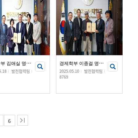
경
제학부 김애실 명예교수, 장학금 기부 서명식 개최
경
제학부 이종걸 명예교수, 장학금 기부 서명식 개최
5.18
발전협력팀
2025.05.10
발전협력팀
8769
6