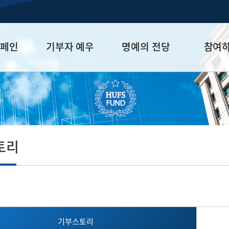
캠페인
기부자 예우
명예의 전당
참여
금
예우 프로그램
HUFS Honor
참여방법
세제 혜택
Diamond Club
기부하기
학금
Platinum Club
잠재기부자 
졸업동문 정
토리
업데이트
기부스토리