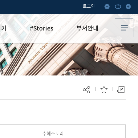
로그인
하기
#Stories
부서안내
기부·수혜스토리
업무안내
기금소식
오시는 길
추천
이달의 기부자
보
현재 페이지를 즐겨찾는 메뉴로
등록하시겠습니까?
수혜스토리