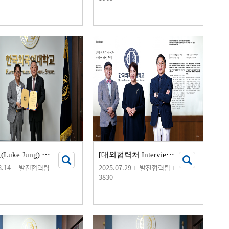
정
영오(Luke Jung) 동문(헝가리학 99), 장학금 기부 서명식 개최
[
대외협력처 Interview] 외대인의 자긍심과 미래에 대한 투자
8.14
발전협력팀
2025.07.29
발전협력팀
3830