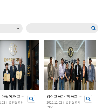
메뉴추가
윤
은경 아랍어과 교수, 누적 기부 1억 원 달성
영
어교육과 ‘이응호 장학금’ 기부 서명식 개최
2.02
발전협력팀
2025.12.02
발전협력팀
3965