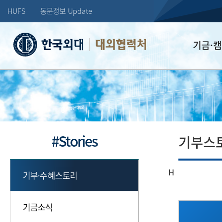
HUFS
동문정보 Update
대외협력처
기금·
학교발전기
장학기금
선배드림 장
#Stories
기부스
H
기부·수혜스토리
기금소식