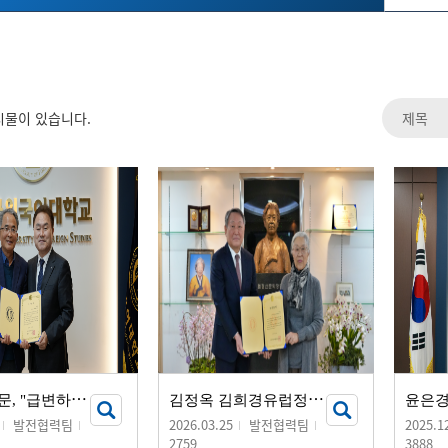
시물이 있습니다.
안
홍진 동문, "급변하는 시대 모교의 미래 인재 양성에 보탬되길"...
김
정옥 김희경유럽정신문화장학재단 이사장, 발전기금 20억 원 기부
발전협력팀
2026.03.25
발전협력팀
2025.1
2759
3888