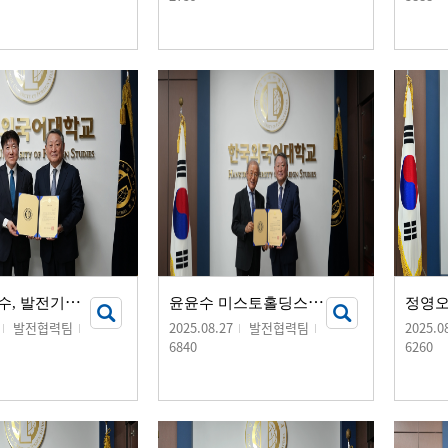
유
달승 교수, 발전기금 기부서명식 개최
윤
윤수 미스토홀딩스 회장, 발전기금 10억 원 기부
발전협력팀
2025.08.27
발전협력팀
2025.0
6840
6260