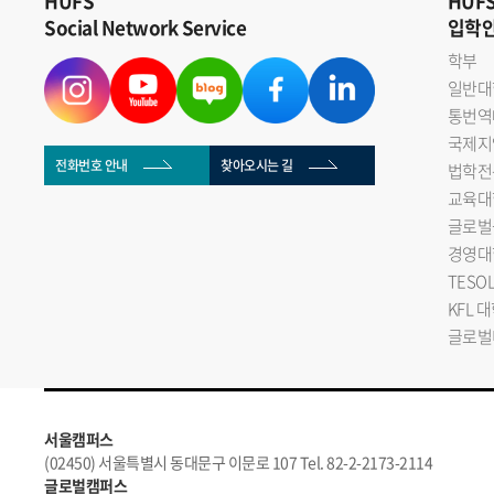
HUFS
HUF
Social Network Service
입학
학부
일반대
통번역
국제지
전화번호 안내
찾아오시는 길
법학전
교육대
글로벌
경영대
TESO
KFL 
글로벌
서울캠퍼스
(02450) 서울특별시 동대문구 이문로 107 Tel. 82-2-2173-2114
글로벌캠퍼스