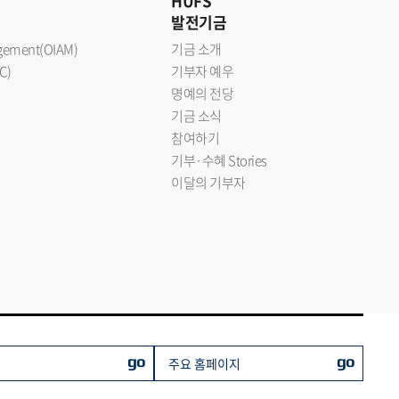
HUFS
발전기금
nagement(OIAM)
기금 소개
C)
기부자 예우
명예의 전당
기금 소식
참여하기
기부·수혜 Stories
이달의 기부자
go
go
주요 홈페이지