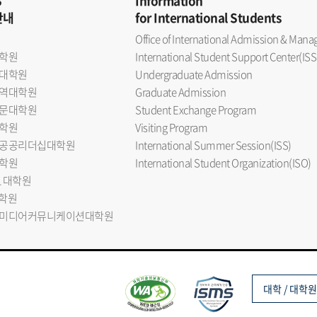
S
Information
안내
for International Students
Office of International Admission & Ma
학원
International Student Support Center(ISS
대학원
Undergraduate Admission
역대학원
Graduate Admission
문대학원
Student Exchange Program
학원
Visiting Program
공공리더십대학원
International Summer Session(ISS)
학원
International Student Organization(ISO)
L 대학원
대학원
미디어커뮤니케이션대학원
대학 / 대학원