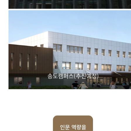
IT(Information & Technology) BT(BioTechnology) CT(Cul
Technology) 기반 실용학문 융합대학
송도캠퍼스(추진예정)
첨단과학 특화 대학
인문 역량을