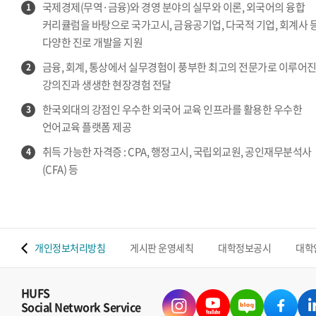
국제경제(무역·금융)와 경영 분야의 실무와 이론, 외국어의 융합
1
커리큘럼을 바탕으로 국가고시, 금융공기업, 다국적 기업, 회계사 
다양한 진로 개발을 지원
금융, 회계, 통상에서 실무경험이 풍부한 최고의 전문가로 이루어
2
강의진과 생생한 현장경험 전달
한국외대의 강점인 우수한 외국어 교육 인프라를 활용한 우수한
3
언어교육 플랫폼 제공
취득 가능한 자격증 : CPA, 행정고시, 국립외교원, 공인재무분석사
4
(CFA) 등
 맵
개인정보처리방침
게시판 운영세칙
대학정보공시
대학
HUFS
Social Network Service