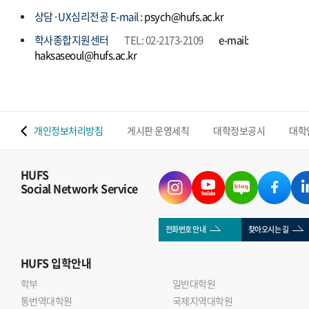
상담·UX심리전공 E-mail :
psych@hufs.ac.kr
학사종합지원센터
TEL: 02-2173-2109
e-mail:
haksaseoul@hufs.ac.kr
 맵
개인정보처리방침
게시판 운영세칙
대학정보공시
대학
HUFS
Social Network Service
전화번호 안내
찾아오시는 길
HUFS
입학안내
학부
일반대학원
통번역대학원
국제지역대학원