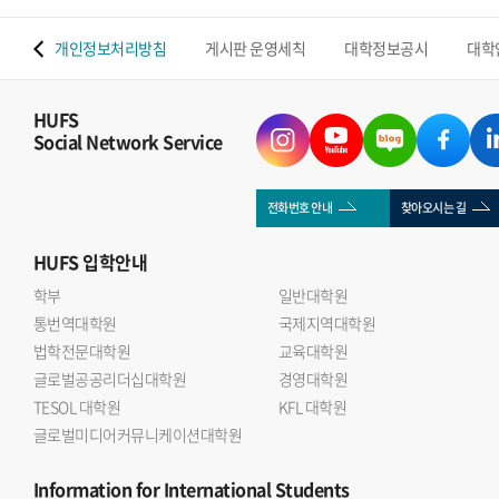
 맵
개인정보처리방침
게시판 운영세칙
대학정보공시
대학
HUFS
Social Network Service
전화번호 안내
찾아오시는 길
HUFS
입학안내
학부
일반대학원
통번역대학원
국제지역대학원
법학전문대학원
교육대학원
글로벌공공리더십대학원
경영대학원
TESOL 대학원
KFL 대학원
글로벌미디어커뮤니케이션대학원
Information
for International Students