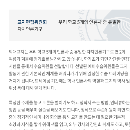
모의국제연합
국제학생회
생활도서관
교지편집위원회
우리 학교 5개의 언론사 중 유일한
학생복지위원회
자치언론기구
영상사업단
한국외대풍물패연합회
외대교지는 우리 학교 5개의 언론사 중 유일한 자치언론기구로 연 2회
한국외대통역협회
여름과 겨울에 정기호를 발간하고 있습니다. 학기초가 되면 간단한 면접
한국외대119학군단
시험을 통해서 수습위원을 선발합니다. 선발된 예비수습위원들은 교지
활동에 관한 기본적인 체계를 배워나가기 위해 일정한 수습 트레이닝을
거치게 됩니다. 트레이닝 기간에는 학내 언론사의 역할과 교지의 역사 및
위상 등에 대해 알게 됩니다.
특정한 주제를 놓고 토론을 벌이기도 하고 청탁서 쓰는 방법, 인터뷰하는
방법 등을 배우며 실습을 해보기도 합니다. 정식으로 수습위원이 되면 
중에 정기적인 세미나와 회의를 통해 교지를 만드는 데 필요한 기본적
소양과 지식을 쌓기 위해 책을 읽고, 외부 강사의 강연회 취재도 하고, 