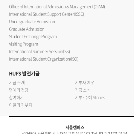
Office of International Admission & Management(OIAM)
International Student Support Center(ISSC)
Undergraduate Admission
Graduate Admission
Student Exchange Program
Visiting Program
International Summer Session(ISS)
International Student Organization(ISO)
HUFS
발전기금
기금 소개
기부자 예우
명예의 전당
기금 소식
참여하기
기부·수혜 Stories
이달의 기부자
서울캠퍼스
(02450) 서울특별시 동대문구 이문로 107 Tel. 82-2-2173-2114