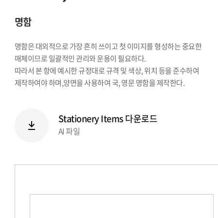
시그니처
명함
Stationery Items
상징
명함은 대외적으로 가장 흔히 쓰이고 첫 이미지를 형성하는 중요한
전용서체
매체이므로 일괄적인 관리와 운용이 필요하다.
PPT템플릿
따라서 본 항에 예시한 규정대로 규격 및 색상, 위치 등을 준수하여
캐릭터
제작하여야 하며,양면을 사용하여 국, 영문 명함을 제작한다.
Stationery Items 다운로드
AI 파일