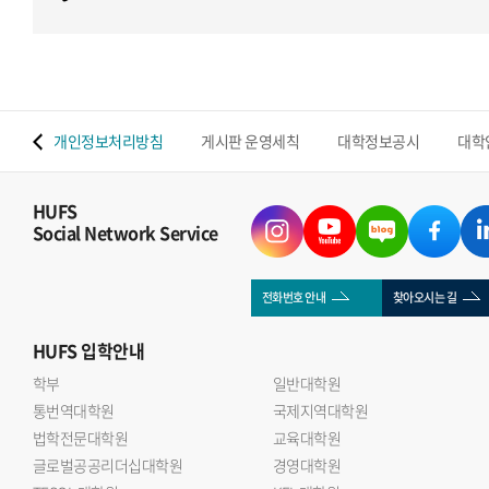
 맵
개인정보처리방침
게시판 운영세칙
대학정보공시
대학
HUFS
Social Network Service
전화번호 안내
찾아오시는 길
HUFS
입학안내
학부
일반대학원
통번역대학원
국제지역대학원
법학전문대학원
교육대학원
글로벌공공리더십대학원
경영대학원