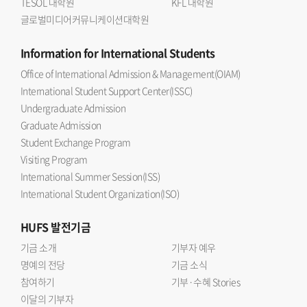
TESOL 대학원
KFL 대학원
글로벌미디어커뮤니케이션대학원
Information
for International Students
Office of International Admission & Management(OIAM)
International Student Support Center(ISSC)
Undergraduate Admission
Graduate Admission
Student Exchange Program
Visiting Program
International Summer Session(ISS)
International Student Organization(ISO)
HUFS
발전기금
기금 소개
기부자 예우
명예의 전당
기금 소식
참여하기
기부·수혜 Stories
이달의 기부자