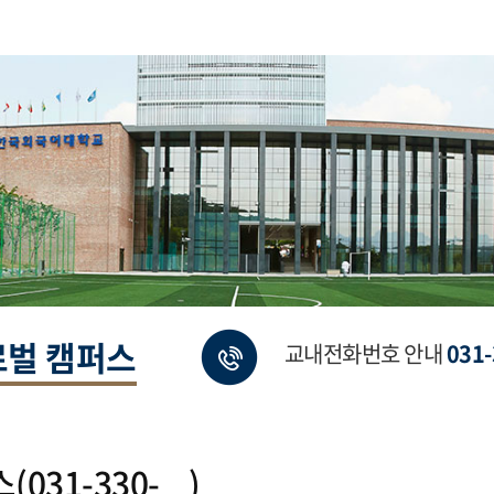
로벌 캠퍼스
교내전화번호 안내
031-
31-330- )