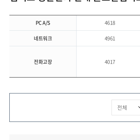
PC A/S
4618
네트워크
4961
전화고장
4017