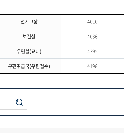
전기고장
4010
보건실
4036
우편실(교내)
4395
우편취급국(우편접수)
4198