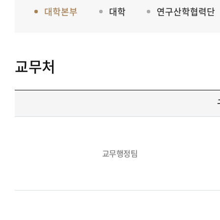
대학본부
대학
연구산학협력단
교무처
교무행정팀