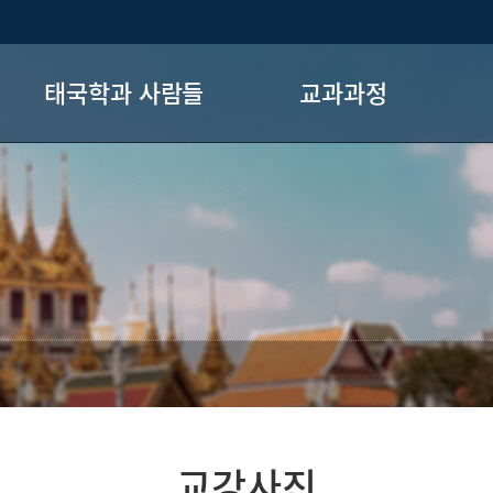
태국학과 사람들
교과과정
교강사진
교육과정
학생회
졸업요건
6
장학제도
전공로드맵
교강사진