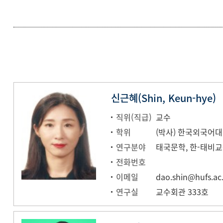
신근혜(Shin, Keun-hye)
직위(직급)
교수
학위
(박사) 한국외국어대
연구분야
전화번호
이메일
dao.shin@hufs.ac.
연구실
교수회관 333호