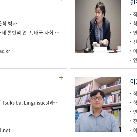
권
직
문학 박사
한-태비교언어학, 한-태 통번역 연구, 태국 사회 문화 연구, 한국 사회문화 연구
c.kr
이준
직
(박사) University of Tsukuba, Linguistics(과정 수료)
.net