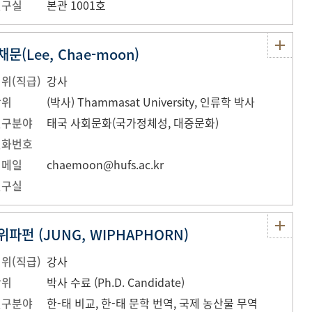
연구실
본관 1001호
채문(Lee, Chae-moon)
위(직급)
강사
학위
(박사) Thammasat University, 인류학 박사
연구분야
태국 사회문화(국가정체성, 대중문화)
전화번호
이메일
chaemoon@hufs.ac.kr
연구실
위파펀 (JUNG, WIPHAPHORN)
위(직급)
강사
학위
박사 수료 (Ph.D. Candidate)
연구분야
한-태 비교, 한-태 문학 번역, 국제 농산물 무역