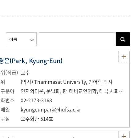
등록하시겠습니까?
메뉴추가
은(Park, Kyung-Eun)
위(직급)
교수
학위
(박사) Thammasat University, 언어학 박사
연구분야
인지의미론, 문법화, 한-태비교언어학, 태국 사회문화, 태국인 이주, 결혼이주 태국 여성, 재한 태국인 근로자 연구 등
전화번호
02-2173-3168
이메일
kyungeunpark@hufs.ac.kr
연구실
교수회관 514호