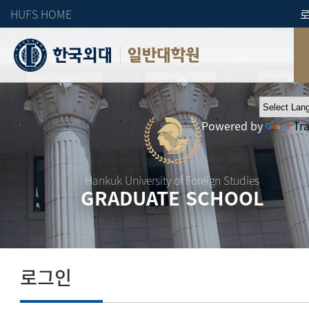
HUFS HOME
일반대학원
Powered by
Tr
Hankuk University of Foreign Studies
GRADUATE SCHOOL
로그인