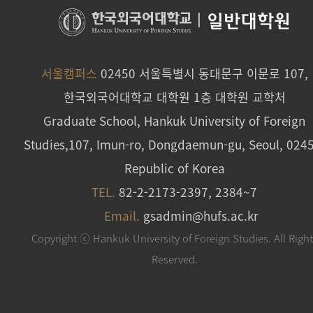
|
일반대학원
서울캠퍼스
02450 서울특별시 동대문구 이문로 107,
한국외국어대학교 대학원 1층 대학원 교학처
Graduate School, Hankuk University of Foreign
Studies,107, Imun-ro, Dongdaemun-gu, Seoul, 024
Republic of Korea
TEL.
82-2-2173-2397, 2384~7
Email.
gsadmin@hufs.ac.kr
Copyright ⓒ Hankuk University of Foreign Studies. All Righ
Reserved.