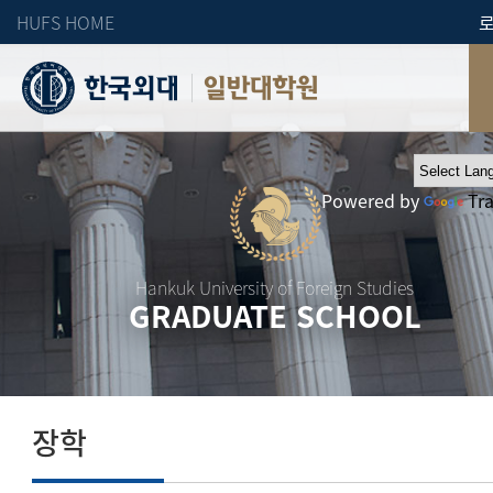
HUFS HOME
일반대학원
Powered by
Tr
Hankuk University of Foreign Studies
GRADUATE SCHOOL
장학