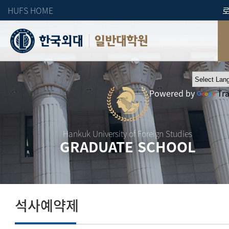
HUFS HOME
일반대학원
Powered by
Tr
Hankuk University of Foreign Studies
GRADUATE SCHOOL
석사예약제