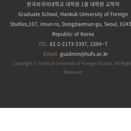
한국외국어대학교 대학원 1층 대학원 교학처
Graduate School, Hankuk University of Foreign
Studies,107, Imun-ro, Dongdaemun-gu, Seoul, 024
Republic of Korea
TEL.
82-2-2173-2397, 2384~7
Email.
gsadmin@hufs.ac.kr
Copyright ⓒ Hankuk University of Foreign Studies. All Righ
Reserved.