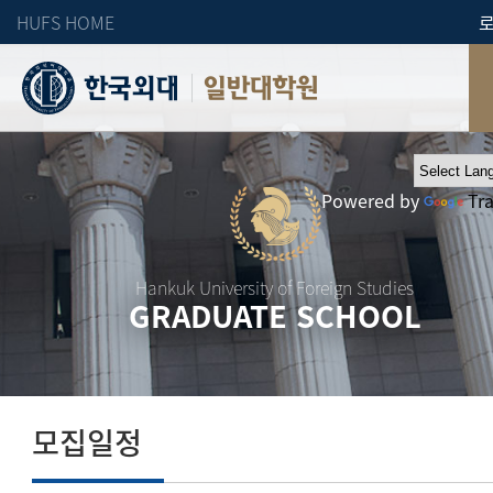
HUFS HOME
일반대학원
Powered by
Tr
Hankuk University of Foreign Studies
GRADUATE SCHOOL
모집일정