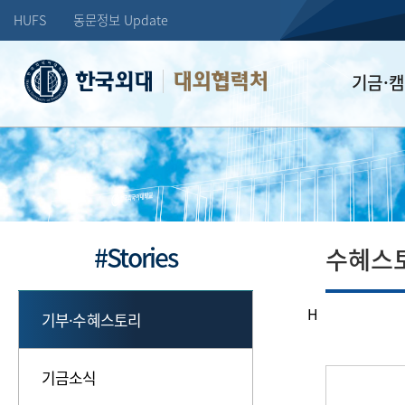
HUFS
동문정보 Update
대외협력처
기금·
학교발전기
장학기금
선배드림 장
#Stories
수혜스
H
기부·수혜스토리
기금소식