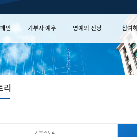
캠페인
기부자 예우
명예의 전당
참여
금
예우 프로그램
HUFS Honor
참여방법
세제 혜택
Diamond Club
기부하기
학금
Platinum Club
잠재기부자 
졸업동문 정
토리
업데이트
기부스토리