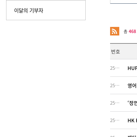
이달의 기부자
.
총
468
번호
HU
256594
영어
256293
‘정
255527
HK 
254480