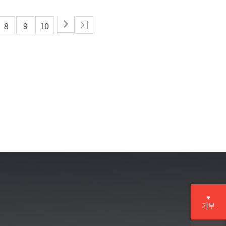
8
9
10
♥
기부