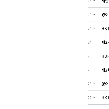
재단
251044
영어
242033
HK 
242019
제3
240805
HU
234183
제2
230480
영어
230479
HK 
227129