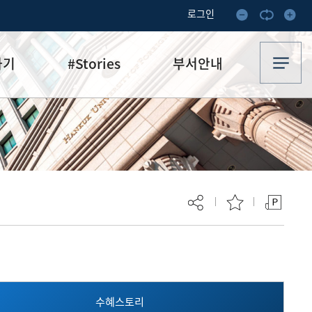
로그인
하기
#Stories
부서안내
기부·수혜스토리
업무안내
기금소식
오시는 길
추천
이달의 기부자
보
현재 페이지를 즐겨찾는 메뉴로
등록하시겠습니까?
수혜스토리