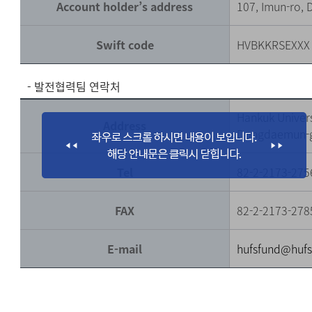
Account holder’s address
107, Imun-ro,
Swift code
HVBKKRSEXXX
- 발전협력팀 연락처
Hankuk Univers
Address
Dongdaemun-g
Tel
82-2-2173-275
FAX
82-2-2173-278
E-mail
hufsfund@hufs