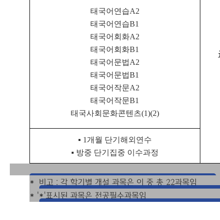
태국어연습
A2
태국어연습
B1
태국어회화
A2
태국어회화
B1
태국어문법
A2
태국어문법
B1
태국어작문
A2
태국어작문
B1
태국사회문화콘텐츠
(1)(2)
▪
1
개월 단기해외연수
▪
방중 단기집중 이수과정
*
비고 : 각 학기별 개설 과목은 이 중 총 22과목임
* '*'표시된 과목은 전공필수과목임