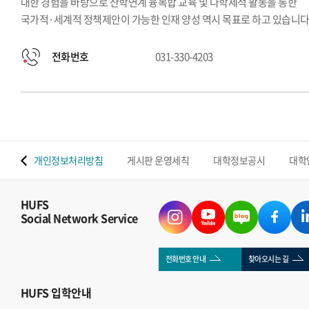
대한 경험을 바탕으로 산학연계 융복합 교육 및 다학제적 활동을 통한
국가적·세계적 정책제안이 가능한 인재 양성 역시 목표로 하고 있습니다
전화번호
031-330-4203
 맵
개인정보처리방침
게시판 운영세칙
대학정보공시
대학
HUFS
Social Network Service
전화번호 안내
찾아오시는 길
HUFS
입학안내