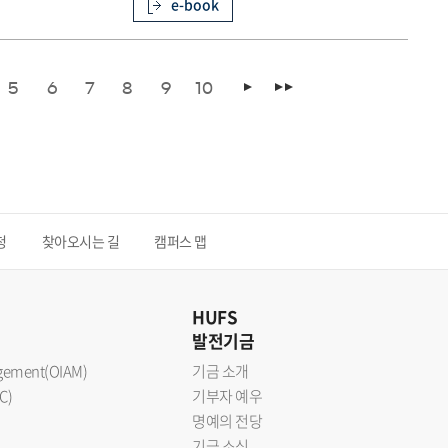
e-book
5
6
7
8
9
10
청
찾아오시는 길
캠퍼스 맵
HUFS
발전기금
nagement(OIAM)
기금 소개
C)
기부자 예우
명예의 전당
기금 소식