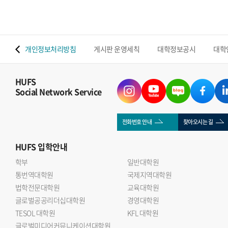
 맵
개인정보처리방침
게시판 운영세칙
대학정보공시
대학
HUFS
Social Network Service
전화번호 안내
찾아오시는 길
HUFS
입학안내
학부
일반대학원
통번역대학원
국제지역대학원
법학전문대학원
교육대학원
글로벌공공리더십대학원
경영대학원
TESOL 대학원
KFL 대학원
글로벌미디어커뮤니케이션대학원