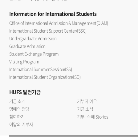
Information
for International Students
Office of International Admission & Management(OIAM)
International Student Support Center(ISSC)
Undergraduate Admission
Graduate Admission
Student Exchange Program
Visiting Program
International Summer Session(ISS)
International Student Organization(ISO)
HUFS
발전기금
기금 소개
기부자 예우
명예의 전당
기금 소식
참여하기
기부·수혜 Stories
이달의 기부자