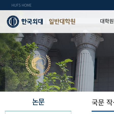
HUFS HOME
대학원
일반대학원
원장인사
연혁
역대 대학원 
주임교수 연
학과 소개
업무안내
오시는 길
자체 평가
논문
국문 