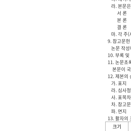
라. 본문은 
서 론
본 론
결 론
마. 각 주(
9. 참고문헌
논문 작성에 
10. 부록 및
11. 논문초록
본문이 국문일
12. 제본의
가. 표지
라. 심사청
사. 표목차
차. 참고문
파. 면지
13. 활자의
크기