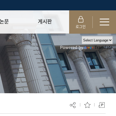
논문
게시판
로그인
제출 절차/자격
공지사항
Powered by
Translate
 및 템플릿
자료실
FAQ
_
취업·모집 관련 공지
제안심사
특강·프로그램 관련 공지
교육 이수 안내
대학원생권리장전
위원회 규정
대학원 총학생회
 지침서
외국인 유학생 비자(VISA)
문검색