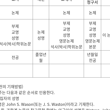
청구서
논제
논제
논제
부제
부제
부제
교명
교명
교명
논제
성명
성명
이 
성명
성명
영문논제
영문논제
석사
(
박사
)
학위논문
석사
(
박사
)
학위논문
본문
졸업년
년월일
전공
월
전공
의 기재방법)
 주는 다음과 같은 순서로 인용한다.
편집자의 성명
 John S. Wason(또는 J. S. Waston)이라고 기재한다.