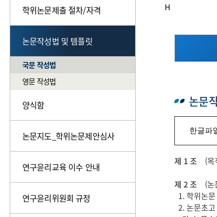
H
학위논문제출 절차/자격
논문작성법 및 템플릿
국문 작성법
영문 작성법
논문작
양식함
한글파일
논문지도_학위논문제안심사
제 1 조
(목적
연구윤리교육 이수 안내
제 2 조
(논문
1. 학위논문
연구윤리위원회 규정
2. 논문초고