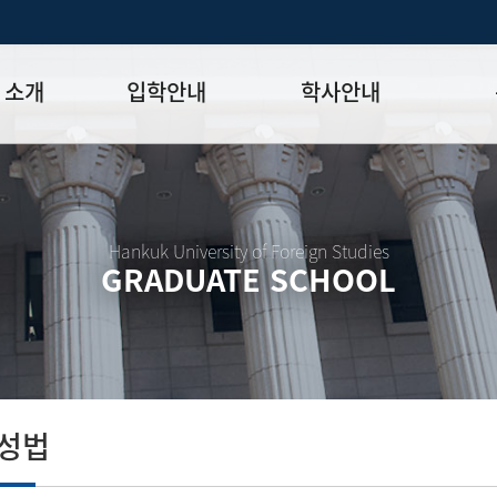
 소개
입학안내
학사안내
모집일정
학사일정표
학위논문
모집요강
강의시간표
논문작성법
원장
입시 공지사항
수업
양식함
Hankuk University of Foreign Studies
GRADUATE SCHOOL
락처
학부-대학원 연계과정
학적
논문지도
학위논문
석·박사 통합 학위과정
장학
연구윤리
박사후 연구과정
외국어시험
연구윤리
종합시험
연구윤리
제 규정
졸업생논
논문게재 연구비 지원
작성법