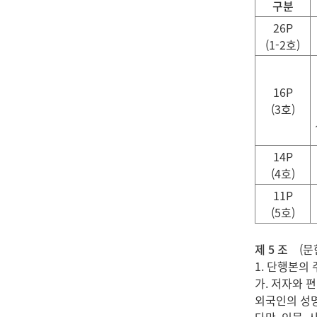
구분
26P
(1-2
호
)
16P
(3
호
)
14P
(4
호
)
11P
(5
호
)
제 5 조
(문헌
1. 단행본의
가. 저자와 
외국인의 성명은