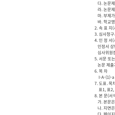
다. 논문제목
라. 논문제목
마. 부제가 
바. 학교명,
2. 속 표 지(
3. 심사청구
4. 인 정 서(
인정서 상단에
심사위원장과
5. 서문 또
논문 제출자는
6. 목 차
I-A-(1)-
7. 도표․목
표1, 표2,
8. 본 문(서
가. 본문은 
나. 지면은 가
다. 페이지 