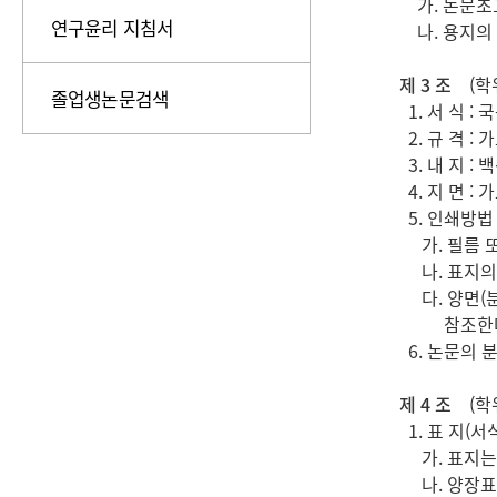
가. 논문초고
연구윤리 지침서
나. 용지의 
제 3 조
(학위
졸업생논문검색
1. 서 식 :
2. 규 격 : 
3. 내 지 : 
4. 지 면 : 
5. 인쇄방법
가. 필름 또
나. 표지의
다. 양면(분
참조한다
6. 논문의 분
제 4 조
(학위
1. 표 지(서
가. 표지는
나. 양장표지